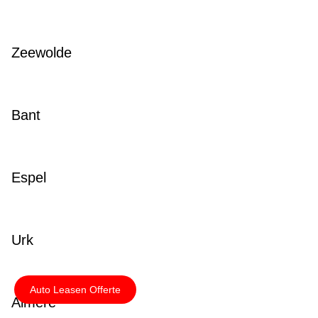
Zeewolde
Bant
Espel
Urk
Auto Leasen Offerte
Almere